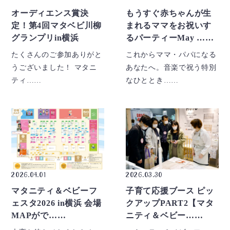
オーディエンス賞決
もうすぐ赤ちゃんが生
定！第4回マタベビ川柳
まれるママをお祝いす
グランプリin横浜
るパーティーMay ……
たくさんのご参加ありがと
これからママ・パパになる
うございました！ マタニ
あなたへ。音楽で祝う特別
ティ……
なひととき……
2026.04.01
2026.03.30
マタニティ＆ベビーフ
子育て応援ブース ピッ
ェスタ2026 in横浜 会場
クアップPART2【マタ
MAPがで……
ニティ＆ベビー……