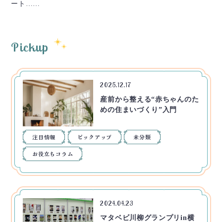
ート……
Pickup
2025.12.17
産前から整える“赤ちゃんのた
めの住まいづくり”入門
注目情報
ピックアップ
未分類
お役立ちコラム
2024.04.23
マタベビ川柳グランプリin横