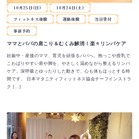
10月25日(日)
10月24日(土)
フィットネス体験
運動体験
当日受付
事前予約
ママとパパの肩こり＆むくみ解消！楽々リンパケア
妊娠中・産後のママ、育児を頑張るパパへ。抱っこや授乳で
こわばりやすい肩や脚を、やさしく温めながら整えるリンパ
ケア。深呼吸とゆったりした動きで、心も体もほっとする時
間です。 日本マタニティフィットネス協会チーフインストラ
ク […]