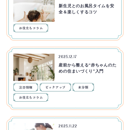
新生児とのお風呂タイムを安
全＆楽しくするコツ
お役立ちコラム
2025.12.17
産前から整える“赤ちゃんのた
めの住まいづくり”入門
注目情報
ピックアップ
未分類
お役立ちコラム
2025.11.22