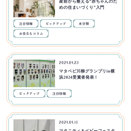
産前から整える“赤ちゃんのた
めの住まいづくり”入門
注目情報
ピックアップ
未分類
お役立ちコラム
2024.04.23
マタベビ川柳グランプリin横
浜2024受賞者発表！
ピックアップ
注目情報
2024.04.16
マタニティ＆ベビーフェスタ