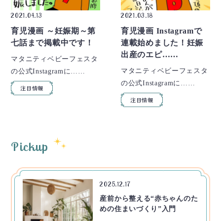
2021.04.13
2021.03.18
育児漫画 ～妊娠期～第
育児漫画 Instagramで
七話まで掲載中です！
連載始めました！妊娠
出産のエピ……
マタニティベビーフェスタ
マタニティベビーフェスタ
の公式Instagramに……
の公式Instagramに……
注目情報
注目情報
Pickup
2025.12.17
産前から整える“赤ちゃんのた
めの住まいづくり”入門