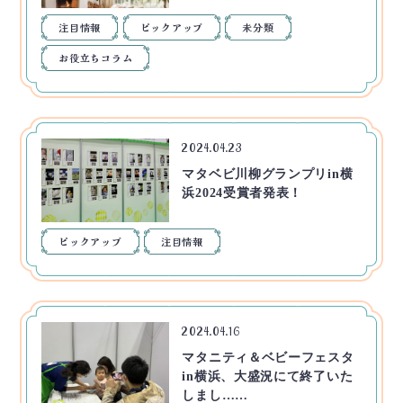
注目情報
ピックアップ
未分類
お役立ちコラム
2024.04.23
マタベビ川柳グランプリin横
浜2024受賞者発表！
ピックアップ
注目情報
2024.04.16
マタニティ＆ベビーフェスタ
in横浜、大盛況にて終了いた
しまし……