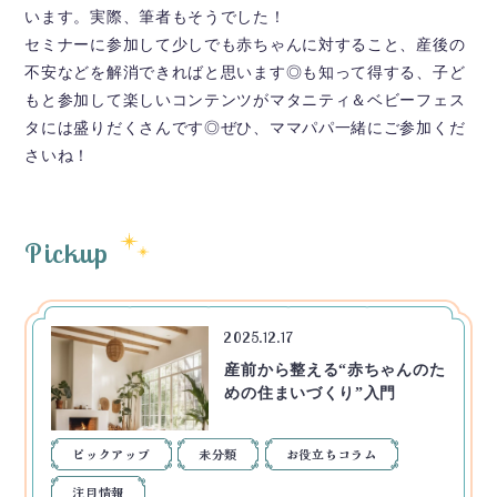
います。実際、筆者もそうでした！
セミナーに参加して少しでも赤ちゃんに対すること、産後の
不安などを解消できればと思います◎も知って得する、子ど
もと参加して楽しいコンテンツがマタニティ＆ベビーフェス
タには盛りだくさんです◎ぜひ、ママパパ一緒にご参加くだ
さいね！
Pickup
2025.12.17
産前から整える“赤ちゃんのた
めの住まいづくり”入門
ピックアップ
未分類
お役立ちコラム
注目情報