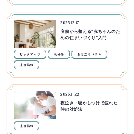
2025.12.17
産前から整える“赤ちゃんのた
めの住まいづくり”入門
ピックアップ
未分類
お役立ちコラム
注目情報
2025.11.22
夜泣き・寝かしつけで疲れた
時の対処法
注目情報