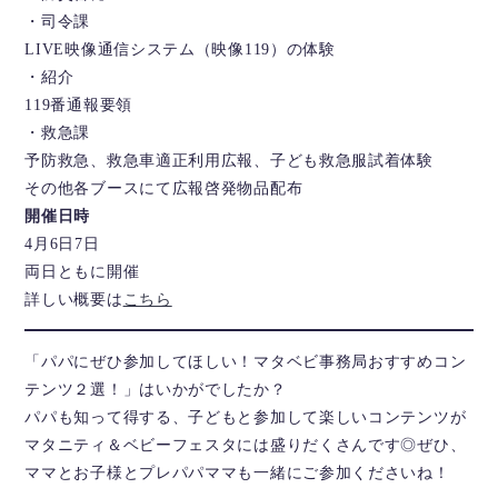
・司令課
LIVE映像通信システム（映像119）の体験
・紹介
119番通報要領
・救急課
予防救急、救急車適正利用広報、子ども救急服試着体験
その他各ブースにて広報啓発物品配布
開催日時
4月6日7日
両日ともに開催
詳しい概要は
こちら
「パパにぜひ参加してほしい！マタベビ事務局おすすめコン
テンツ２選！」はいかがでしたか？
パパも知って得する、子どもと参加して楽しいコンテンツが
マタニティ＆ベビーフェスタには盛りだくさんです◎ぜひ、
ママとお子様とプレパパママも一緒にご参加くださいね！