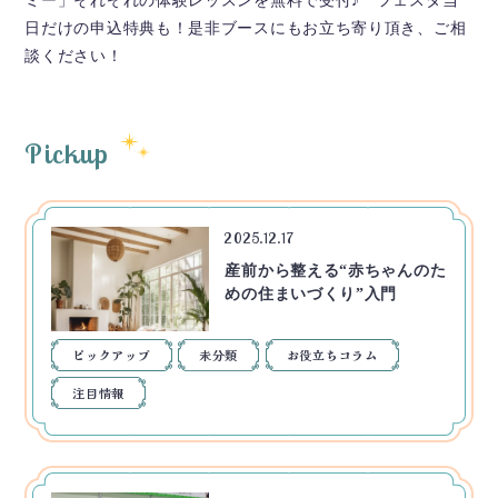
ミー」それぞれの体験レッスンを無料で受付♪ フェスタ当
日だけの申込特典も！是非ブースにもお立ち寄り頂き、ご相
談ください！
Pickup
2025.12.17
産前から整える“赤ちゃんのた
めの住まいづくり”入門
ピックアップ
未分類
お役立ちコラム
注目情報