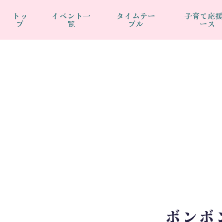
トッ
イベント一
タイムテー
子育て応
プ
覧
ブル
ース
ボンボ