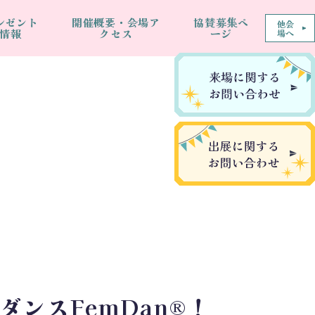
レゼント
開催概要・会場ア
協賛募集ペ
他会
情報
クセス
ージ
場へ
ンスFemDan®！