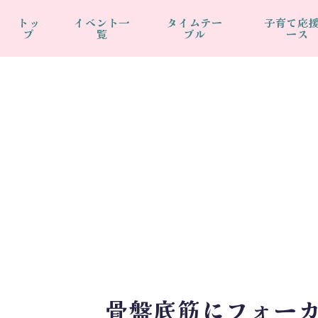
トッ
イベント一
タイムテー
子育て応
プ
覧
ブル
ース
骨盤底筋にフォーカ