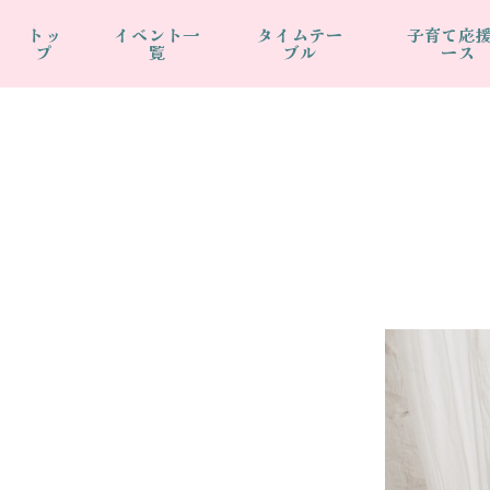
トッ
イベント一
タイムテー
子育て応
プ
覧
ブル
ース