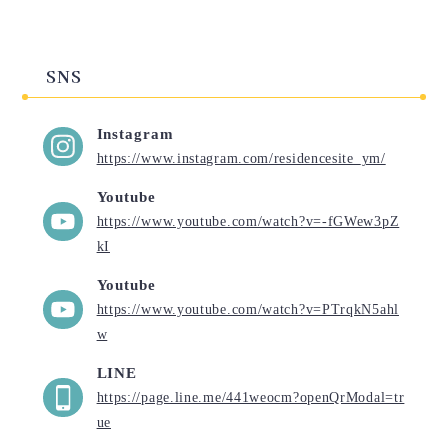
SNS
Instagram
https://www.instagram.com/residencesite_ym/
Youtube
https://www.youtube.com/watch?v=-fGWew3pZ
kI
Youtube
https://www.youtube.com/watch?v=PTrqkN5ahl
w
LINE
https://page.line.me/441weocm?openQrModal=tr
ue